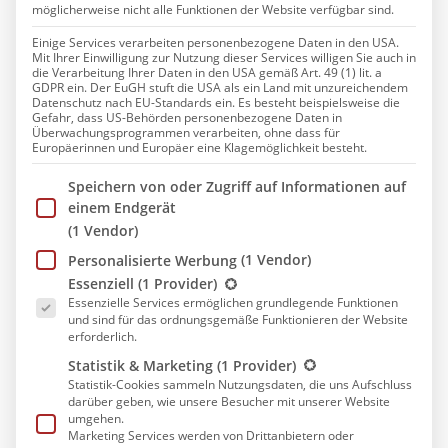
Hinrichsen
möglicherweise nicht alle Funktionen der Website verfügbar sind.
Einige Services verarbeiten personenbezogene Daten in den USA.
Mit Ihrer Einwilligung zur Nutzung dieser Services willigen Sie auch in
die Verarbeitung Ihrer Daten in den USA gemäß Art. 49 (1) lit. a
Im Folgenden finden Sie eine Übersicht der
GDPR ein. Der EuGH stuft die USA als ein Land mit unzureichendem
Datenschutz nach EU-Standards ein. Es besteht beispielsweise die
zusätzlichen Hygienemaßnahmen für den verstärkten
Gefahr, dass US-Behörden personenbezogene Daten in
Überwachungsprogrammen verarbeiten, ohne dass für
Corona-Infektionsschutz von Gästen und Mitarbeitern
Europäerinnen und Europäer eine Klagemöglichkeit besteht.
unter Berücksichtigung des Leitfadens
Im Folgenden finden Sie eine Liste der Zwecke des IAB
Mindestanforderungen an Hygienekonzepte des
Speichern von oder Zugriff auf Informationen auf
einem Endgerät
Landes Schleswig-Holstein, der Exit Strategie des
(1 Vendor)
DEHOGA in Schleswig-Holstein sowie der Ergänzung
(1 Vendor)
der Gefährdungsbeurteilung im Sinne des SARS-CoV2-
Personalisierte Werbung
Es folgt eine Liste der Service-Gruppen, für die eine E
Essenziell
(1 Provider)
Arbeitsschutzstandards der BGN.
Essenzielle Services ermöglichen grundlegende Funktionen
und sind für das ordnungsgemäße Funktionieren der Website
Rezeption
erforderlich.
Statistik & Marketing
(1 Provider)
Desinfektionsmittelspender neben der Rezeption.
Statistik-Cookies sammeln Nutzungsdaten, die uns Aufschluss
darüber geben, wie unsere Besucher mit unserer Website
Auf dem Rezeptionstresen wurde eine
umgehen.
Hygieneschutzscheibe angebracht.
Marketing Services werden von Drittanbietern oder