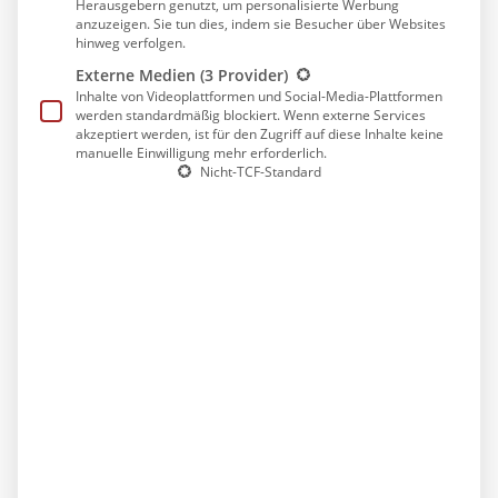
Herausgebern genutzt, um personalisierte Werbung
Der Arbeitsplatz an der Rezeption sowie das EC-
anzuzeigen. Sie tun dies, indem sie Besucher über Websites
Terminal werden regelmäßig desinfiziert.
hinweg verfolgen.
Externe Medien
(3 Provider)
Aushänge in den öffentlichen Bereichen mit
Inhalte von Videoplattformen und Social-Media-Plattformen
Auflistung der Verhaltensregeln sowie mit der
werden standardmäßig blockiert. Wenn externe Services
Empfehlung um Einhaltung des 1,5m-Abstandes.
akzeptiert werden, ist für den Zugriff auf diese Inhalte keine
manuelle Einwilligung mehr erforderlich.
Beim Check-in wird den Gästen empfohlen in den
Nicht-TCF-Standard
öffentlichen Bereichen eine Maske zu tragen.
Es wird regelmäßig gelüftet.
Installation von UVC-Luftreinigern
Check-In/Check-Out
Beim Check-in werden die Gäste darum gebeten,
möglichst kontaktlos und nicht erst am Abreisetag
zu bezahlen.
Alle Zimmerschlüssel und Kugelschreiber werden
vor jedem Ausgeben und Annehmen desinfiziert;